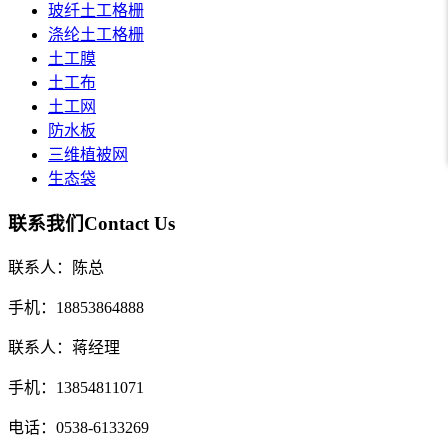
玻纤土工格栅
涤纶土工格栅
土工膜
土工布
土工网
防水板
三维植被网
生态袋
联系我们
Contact Us
联系人：陈总
手机：18853864888
联系人：蒋经理
手机：13854811071
电话：0538-6133269