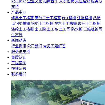
公司简介
企业文化
招商合作
人才招聘
关注路源
服务与
支持
产品中心
蜂巢土工格室
高分子土工格室
PET格栅
注塑格栅
凸结
点钢塑格栅
钢塑土工格栅
塑料土工格栅
玻纤土工格栅
涤纶土工格栅
土工膜
土工布
土工网
防水板
三维植被网
生态袋
新闻动态
行业资讯
公司新闻
常见问题解答
服务与支持
资质认证
工程案例
在线留言
联系我们