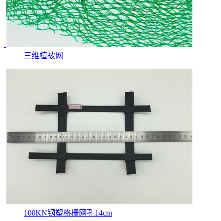
三维植被网
100KN钢塑格栅网孔14cm