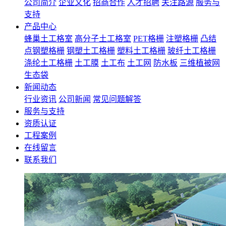
公司简介
企业文化
招商合作
人才招聘
关注路源
服务与
支持
产品中心
蜂巢土工格室
高分子土工格室
PET格栅
注塑格栅
凸结
点钢塑格栅
钢塑土工格栅
塑料土工格栅
玻纤土工格栅
涤纶土工格栅
土工膜
土工布
土工网
防水板
三维植被网
生态袋
新闻动态
行业资讯
公司新闻
常见问题解答
服务与支持
资质认证
工程案例
在线留言
联系我们